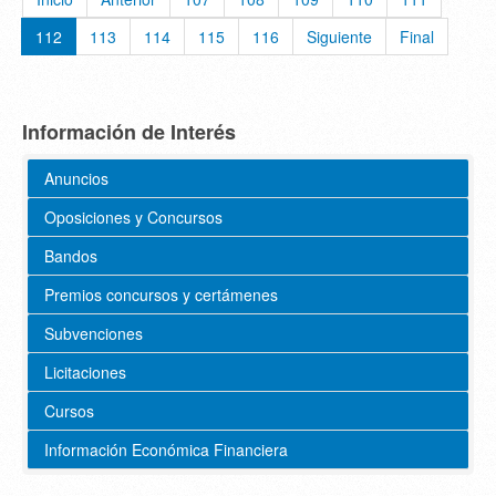
112
113
114
115
116
Siguiente
Final
Información de Interés
Anuncios
Oposiciones y Concursos
Bandos
Premios concursos y certámenes
Subvenciones
Licitaciones
Cursos
Información Económica Financiera