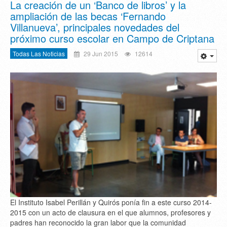
La creación de un ‘Banco de libros’ y la
ampliación de las becas ‘Fernando
Villanueva’, principales novedades del
próximo curso escolar en Campo de Criptana
Todas Las Noticias
29 Jun 2015
12614
El Instituto Isabel Perillán y Quirós ponía fin a este curso 2014-
2015 con un acto de clausura en el que alumnos, profesores y
padres han reconocido la gran labor que la comunidad