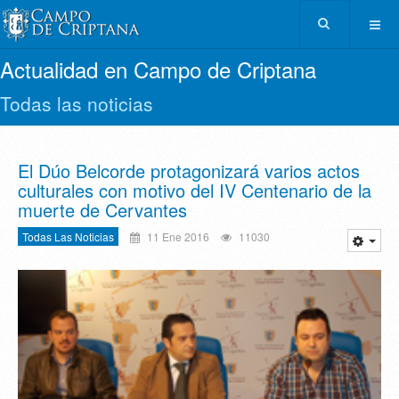
Actualidad en Campo de Criptana
Todas las noticias
El Dúo Belcorde protagonizará varios actos
culturales con motivo del IV Centenario de la
muerte de Cervantes
Todas Las Noticias
11 Ene 2016
11030