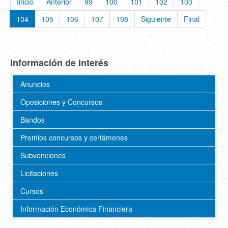
Inicio
Anterior
99
100
101
102
103
104
105
106
107
108
Siguiente
Final
Información de Interés
Anuncios
Oposiciones y Concursos
Bandos
Premios concursos y certámenes
Subvenciones
Licitaciones
Cursos
Información Económica Financiera