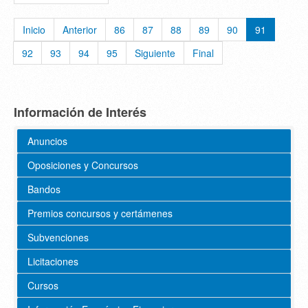
Inicio
Anterior
86
87
88
89
90
91
92
93
94
95
Siguiente
Final
Información de Interés
Anuncios
Oposiciones y Concursos
Bandos
Premios concursos y certámenes
Subvenciones
Licitaciones
Cursos