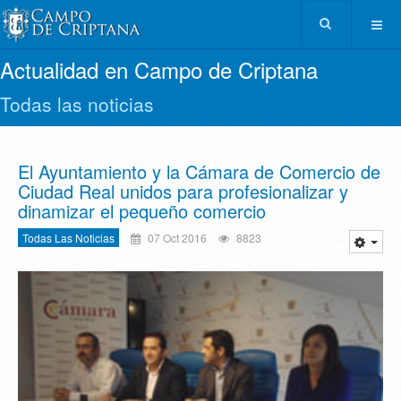
Actualidad en Campo de Criptana
Todas las noticias
El Ayuntamiento y la Cámara de Comercio de
Ciudad Real unidos para profesionalizar y
dinamizar el pequeño comercio
Todas Las Noticias
07 Oct 2016
8823