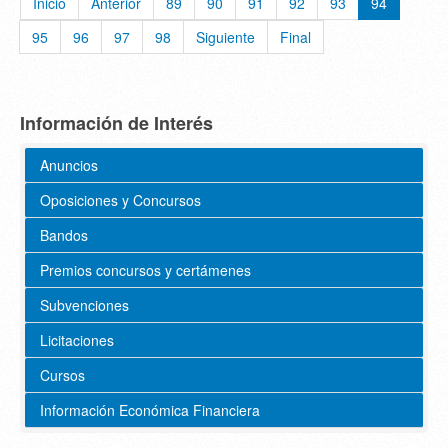
Inicio
Anterior
89
90
91
92
93
94
95
96
97
98
Siguiente
Final
Información de Interés
Anuncios
Oposiciones y Concursos
Bandos
Premios concursos y certámenes
Subvenciones
Licitaciones
Cursos
Información Económica Financiera