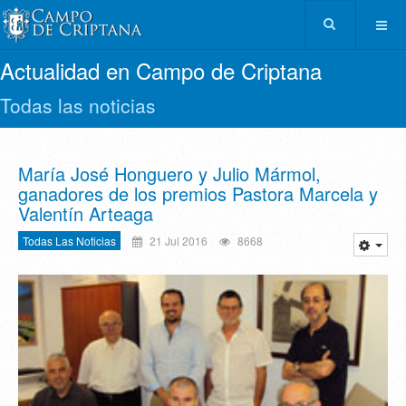
Actualidad en Campo de Criptana
Todas las noticias
María José Honguero y Julio Mármol,
ganadores de los premios Pastora Marcela y
Valentín Arteaga
Todas Las Noticias
21 Jul 2016
8668