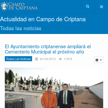
Actualidad en Campo de Criptana
Todas las noticias
El Ayuntamiento criptanense ampliará el
Cementerio Municipal el próximo año
Todas Las Noticias
30 Oct 2015
11819