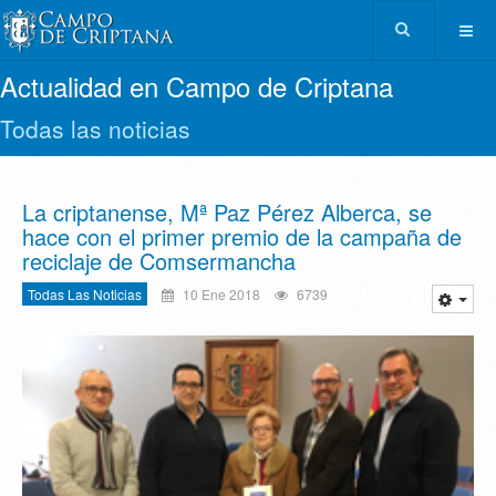
Actualidad en Campo de Criptana
Todas las noticias
La criptanense, Mª Paz Pérez Alberca, se
hace con el primer premio de la campaña de
reciclaje de Comsermancha
Todas Las Noticias
10 Ene 2018
6739