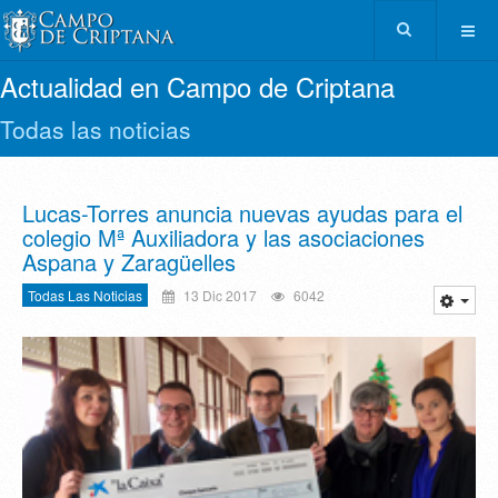
Actualidad en Campo de Criptana
Todas las noticias
Lucas-Torres anuncia nuevas ayudas para el
colegio Mª Auxiliadora y las asociaciones
Aspana y Zaragüelles
Todas Las Noticias
13 Dic 2017
6042