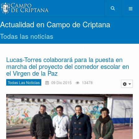
Actualidad en Campo de Criptana
Todas las noticias
Lucas-Torres colaborará para la puesta en
marcha del proyecto del comedor escolar en
el Virgen de la Paz
Todas Las Noticias
09 Dic 2015
13478