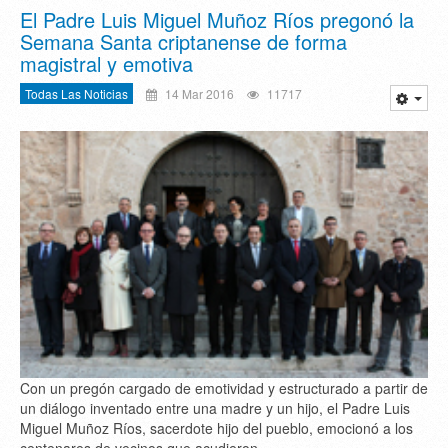
El Padre Luis Miguel Muñoz Ríos pregonó la
Semana Santa criptanense de forma
magistral y emotiva
Todas Las Noticias
14 Mar 2016
11717
Con un pregón cargado de emotividad y estructurado a partir de
un diálogo inventado entre una madre y un hijo, el Padre Luis
Miguel Muñoz Ríos, sacerdote hijo del pueblo, emocionó a los
centenares de vecinos que acudieron