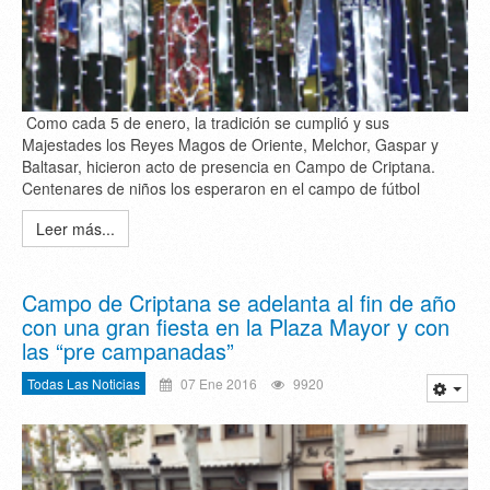
Como cada 5 de enero, la tradición se cumplió y sus
Majestades los Reyes Magos de Oriente, Melchor, Gaspar y
Baltasar, hicieron acto de presencia en Campo de Criptana.
Centenares de niños los esperaron en el campo de fútbol
Leer más...
Campo de Criptana se adelanta al fin de año
con una gran fiesta en la Plaza Mayor y con
las “pre campanadas”
Todas Las Noticias
07 Ene 2016
9920