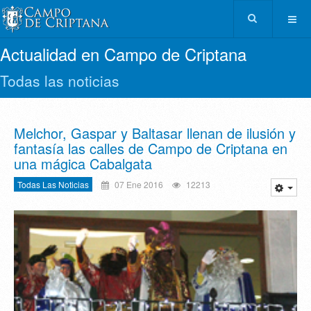
Actualidad en Campo de Criptana
Todas las noticias
Melchor, Gaspar y Baltasar llenan de ilusión y
fantasía las calles de Campo de Criptana en
una mágica Cabalgata
Todas Las Noticias
07 Ene 2016
12213