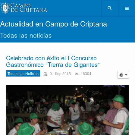
Actualidad en Campo de Criptana
Todas las noticias
Celebrado con éxito el I Concurso
Gastronómico “Tierra de Gigantes”
Todas Las Noticias
01 Sep 2015
16304