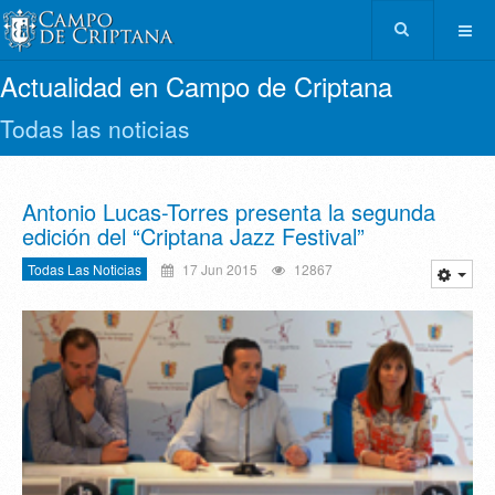
Actualidad en Campo de Criptana
Todas las noticias
Antonio Lucas-Torres presenta la segunda
edición del “Criptana Jazz Festival”
Todas Las Noticias
17 Jun 2015
12867