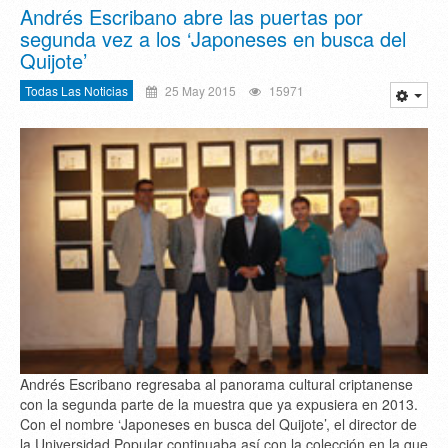
Andrés Escribano abre las puertas por
segunda vez a los ‘Japoneses en busca del
Quijote’
Todas Las Noticias
25 May 2015
15971
Andrés Escribano regresaba al panorama cultural criptanense
con la segunda parte de la muestra que ya expusiera en 2013.
Con el nombre ‘Japoneses en busca del Quijote’, el director de
la Universidad Popular continuaba así con la colección en la que