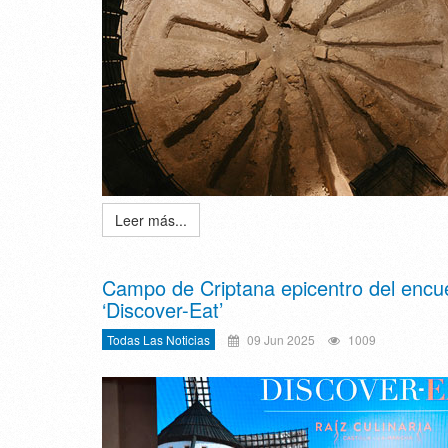
Leer más...
Campo de Criptana epicentro del encue
‘Discover-Eat’
Todas Las Noticias
09 Jun 2025
1009