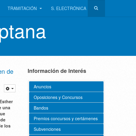
TRAMITACIÓN
S. ELECTRÓNICA
ptana
en de
Información de Interés
Anuncios
Oposiciones y Concursos
 Esther
de una
Bandos
que
Premios concursos y certámenes
 de
de los
Subvenciones