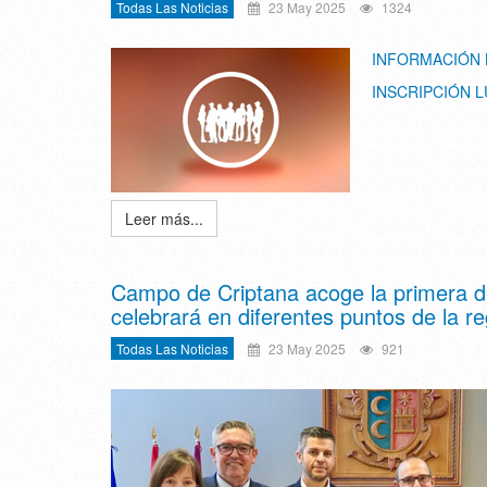
Todas Las Noticias
23 May 2025
1324
INFORMACIÓN
INSCRIPCIÓN 
Leer más...
Campo de Criptana acoge la primera de
celebrará en diferentes puntos de la re
Todas Las Noticias
23 May 2025
921