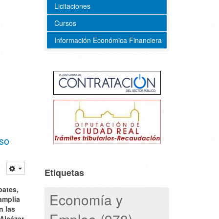
Licitaciones
Cursos
Información Económica Financiera
eso
Etiquetas
bates,
Economía y
amplia
n las
Empleo (978)
Alcázar