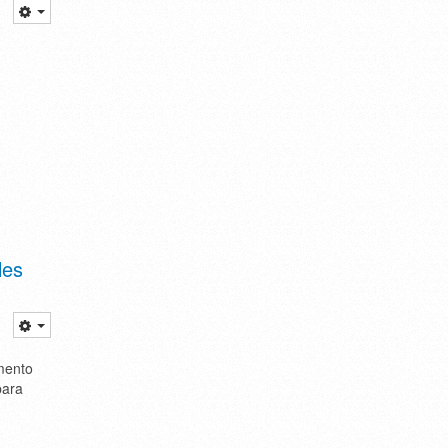
les
amento
para