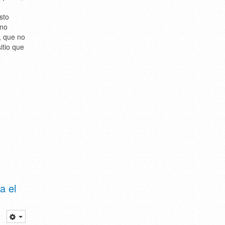
sto
ino
, que no
itio que
a el