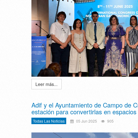
Leer más...
Adif y el Ayuntamiento de Campo de Cri
estación para convertirlas en espacios 
Todas Las Noticias
05 Jun 2025
905