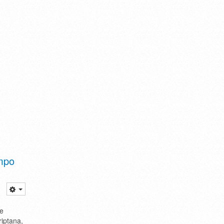
ampo
ue
iptana,