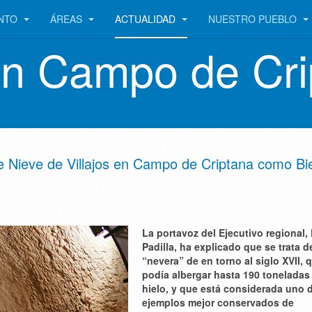
ENTO
ÁREAS
ACTUALIDAD
NUESTRO PUEBLO
en Campo de Cri
de Nieve de Villajos en Campo de Criptana como Bi
La portavoz del Ejecutivo regional,
Padilla, ha explicado que se trata 
“nevera” de en torno al siglo XVII, 
podía albergar hasta 190 toneladas
hielo, y que está considerada uno 
ejemplos mejor conservados de