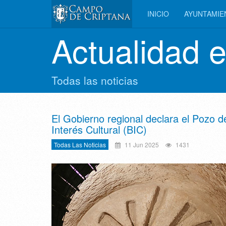
INICIO
AYUNTAMI
Actualidad 
Todas las noticias
El Gobierno regional declara el Pozo 
Interés Cultural (BIC)
Todas Las Noticias
11 Jun 2025
1431