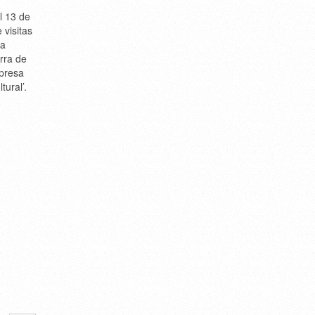
el 13 de
 visitas
 a
erra de
mpresa
tural’.