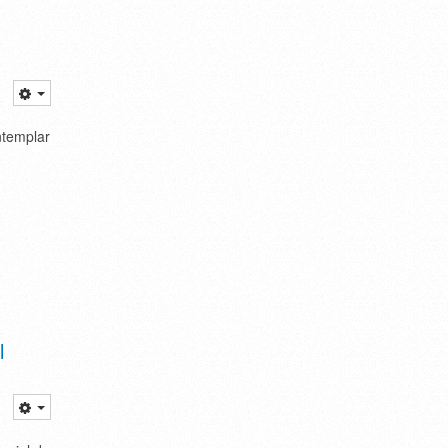
ntemplar
l