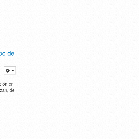
mpo de
ción en
nzan, de