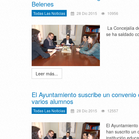
Belenes
Todas Las Noticias
28 Dic 2015
10956
La Concejalía de
se ha saldado co
Leer más...
El Ayuntamiento suscribe un convenio c
varios alumnos
Todas Las Noticias
28 Dic 2015
12557
El Ayuntamiento
han suscrito un 
institución educ