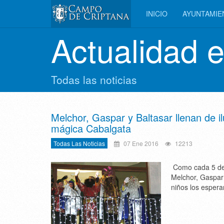
INICIO
AYUNTAMI
Actualidad 
Todas las noticias
Melchor, Gaspar y Baltasar llenan de i
mágica Cabalgata
Todas Las Noticias
07 Ene 2016
12213
Como cada 5 de 
Melchor, Gaspar 
niños los espera