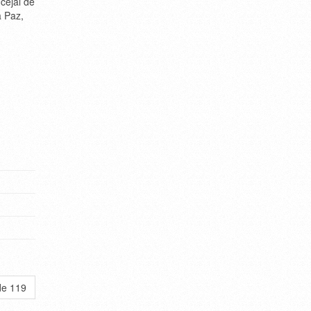
cejal de
a Paz,
de 119