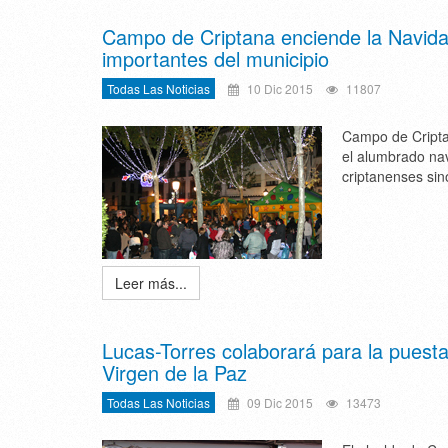
Campo de Criptana enciende la Navida
importantes del municipio
Todas Las Noticias
10 Dic 2015
11807
Campo de Cripta
el alumbrado nav
criptanenses sin
Leer más...
Lucas-Torres colaborará para la puest
Virgen de la Paz
Todas Las Noticias
09 Dic 2015
13473