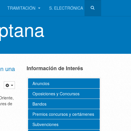
TRAMITACIÓN
S. ELECTRÓNICA
ptana
en una
Información de Interés
Anuncios
Oposiciones y Concursos
Oriente,
ares de
Bandos
Premios concursos y certámenes
Subvenciones