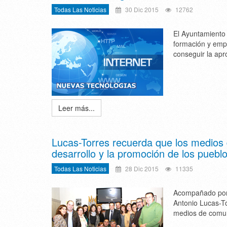
Todas Las Noticias
30 Dic 2015
12762
El Ayuntamiento
formación y empl
conseguir la apr
Leer más...
Lucas-Torres recuerda que los medios
desarrollo y la promoción de los puebl
Todas Las Noticias
28 Dic 2015
11335
Acompañado por 
Antonio Lucas-To
medios de comun