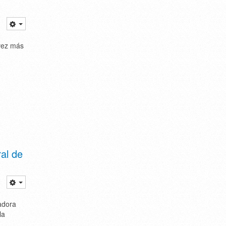
 vez más
al de
adora
la