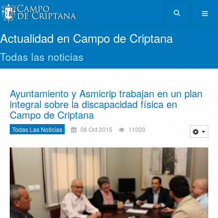
Actualidad en Campo de Criptana
Todas las noticias
Ayuntamiento y Asmicrip trabajan en un plan
integral sobre la discapacidad física en
Campo de Criptana
Todas Las Noticias
08 Oct 2015
11020