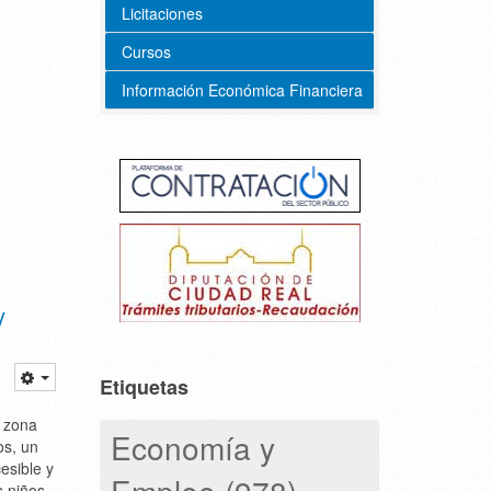
Licitaciones
Cursos
Información Económica Financiera
y
Etiquetas
a zona
Economía y
os, un
esible y
Empleo (978)
s niños