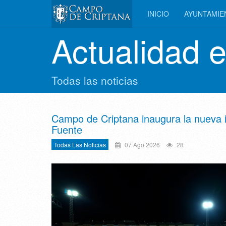
INICIO
AYUNTAMI
Actualidad 
Todas las noticias
Campo de Criptana inaugura la nueva i
Fuente
Todas Las Noticias
07 Ago 2026
28