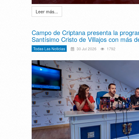
Leer más...
Campo de Criptana presenta la program
Santísimo Cristo de Villajos con más d
Todas Las Noticias
30 Jul 2026
1792