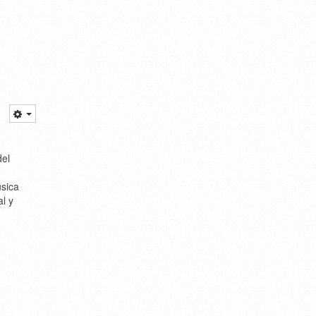
del
úsica
al y