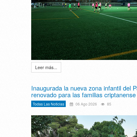
Leer más...
Inaugurada la nueva zona infantil del 
renovado para las familias criptanense
Todas Las Noticias
06 Ago 2026
85