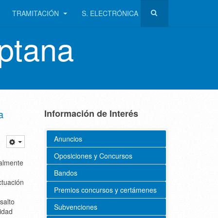
TRAMITACIÓN
S. ELECTRÓNICA
ptana
a
Información de Interés
Anuncios
Oposiciones y Concursos
ialmente
Bandos
ctuación
Premios concursos y certámenes
salto
Subvenciones
lidad