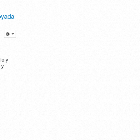
oyada
lo y
 y