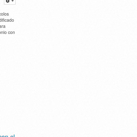
colos
dificado
ara
onio con
con el