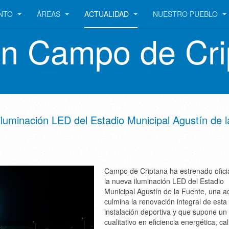
ENTO
ÁREAS
ACTUALIDAD
NUESTRO PUEBLO
en Campo de Cri
luminación LED del Estadio Municipal Agustín de l
Campo de Criptana ha estrenado ofic
la nueva iluminación LED del Estadio
Municipal Agustín de la Fuente, una a
culmina la renovación integral de esta
instalación deportiva y que supone un 
cualitativo en eficiencia energética, ca