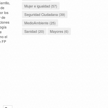
rrillo,
Mujer e igualdad (57)
 de
or los
Seguridad Ciudadana (39)
y de
aciones
MedioAmbiente (25)
logía
Sanidad (20)
Mayores (6)
e
no el
e FP