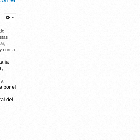
 de
stas
ar,
y con la
 —
alia
a,
ca
 por el
ral del