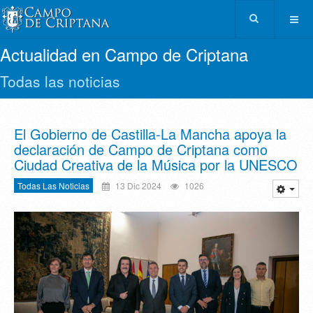
Actualidad en Campo de Criptana
Todas las noticias
El Gobierno de Castilla-La Mancha apoya la
declaración de Campo de Criptana como
Ciudad Creativa de la Música por la UNESCO
Todas Las Noticias
13 Dic 2024
1026