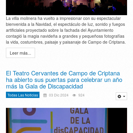
La villa molinera ha vuelto a impresionar con su espectacular
bienvenida a la Navidad, el espectáculo de luz, sonido y fuegos
artificiales proyectado sobre la fachada del Ayuntamiento
contagió la magia navideña a grandes y pequeñoss fotografías
la vida, costumbres, paisaje y paisanaje de Campo de Criptana.
Leer más...
El Teatro Cervantes de Campo de Criptana
ha abierto sus puertas para celebrar un año
más la Gala de Discapacidad
Todas Las Noticias
03 Dic 2024
924