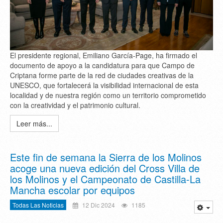
El presidente regional, Emiliano García-Page, ha firmado el
documento de apoyo a la candidatura para que Campo de
Criptana forme parte de la red de ciudades creativas de la
UNESCO, que fortalecerá la visibilidad internacional de esta
localidad y de nuestra región como un territorio comprometido
con la creatividad y el patrimonio cultural.
Leer más...
Este fin de semana la Sierra de los Molinos
acoge una nueva edición del Cross Villa de
los Molinos y el Campeonato de Castilla-La
Mancha escolar por equipos
Todas Las Noticias
12 Dic 2024
1185