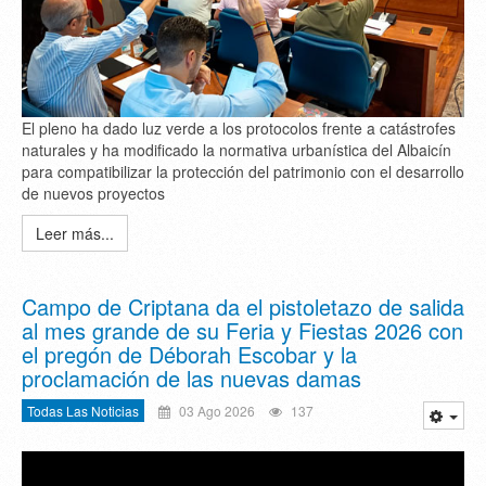
El pleno ha dado luz verde a los protocolos frente a catástrofes
naturales y ha modificado la normativa urbanística del Albaicín
para compatibilizar la protección del patrimonio con el desarrollo
de nuevos proyectos
Leer más...
Campo de Criptana da el pistoletazo de salida
al mes grande de su Feria y Fiestas 2026 con
el pregón de Déborah Escobar y la
proclamación de las nuevas damas
Todas Las Noticias
03 Ago 2026
137