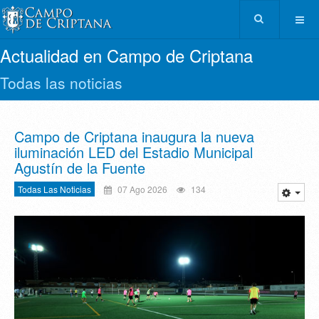
Actualidad en Campo de Criptana
Todas las noticias
Campo de Criptana inaugura la nueva
iluminación LED del Estadio Municipal
Agustín de la Fuente
Todas Las Noticias
07 Ago 2026
134