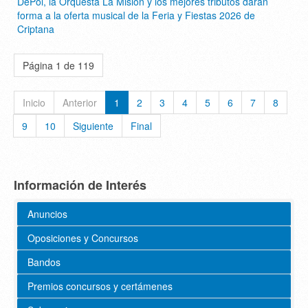
DePol, la Orquesta La Misión y los mejores tributos darán
forma a la oferta musical de la Feria y Fiestas 2026 de
Criptana
Página 1 de 119
Inicio
Anterior
1
2
3
4
5
6
7
8
9
10
Siguiente
Final
Información de Interés
Anuncios
Oposiciones y Concursos
Bandos
Premios concursos y certámenes