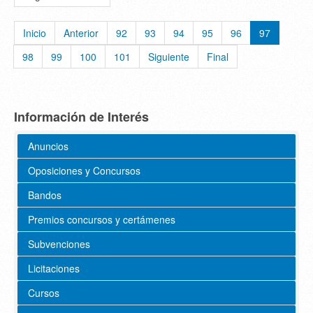
Inicio
Anterior
92
93
94
95
96
97
98
99
100
101
Siguiente
Final
Información de Interés
Anuncios
Oposiciones y Concursos
Bandos
Premios concursos y certámenes
Subvenciones
Licitaciones
Cursos