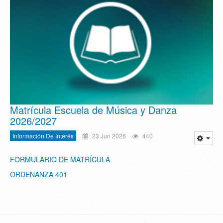
Matrícula Escuela de Música y Danza
2026/2027
Información De Interés
23 Jun 2026
440
FORMULARIO DE MATRÍCULA
ORDENANZA 401