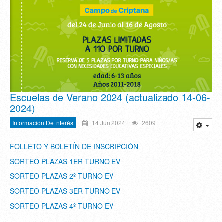
Escuelas de Verano 2024 (actualizado 14-06-
2024)
Información De Interés
14 Jun 2024
2609
FOLLETO Y BOLETÍN DE INSCRIPCIÓN
SORTEO PLAZAS 1ER TURNO EV
SORTEO PLAZAS 2º TURNO EV
SORTEO PLAZAS 3ER TURNO EV
SORTEO PLAZAS 4º TURNO EV