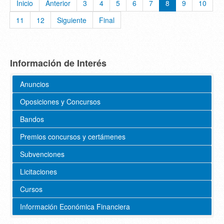
Inicio
Anterior
3
4
5
6
7
8
9
10
11
12
Siguiente
Final
Información de Interés
Anuncios
Oposiciones y Concursos
Bandos
Premios concursos y certámenes
Subvenciones
Licitaciones
Cursos
Información Económica Financiera