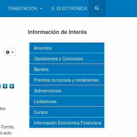
TRAMITACIÓN
S. ELECTRÓNICA
Información de Interés
Anuncios
Oposiciones y Concursos
Bandos
Premios concursos y certámenes
Subvenciones
Licitaciones
tes
Cursos
Información Económica Financiera
-Torres,
l acto