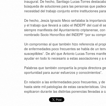
inaugural. De hecho, Santiago Lucas-Torres destacab
búsqueda de soluciones para las personas que padecen 
necesidad del trabajo conjunto entre instituciones par
De hecho, Jesús Ignacio Meco señalaba la importancia d
y el trabajo que llevará a cabo el INDEPF del cual él s
siempre manifiesta del Ayuntamiento criptanense, con 
nombrado Socio Honorífico del INDEPF “por su compro
Un compromiso al que también hizo referencia el prop
de enfermedades poco frecuentes se habla de un tem
susceptibles”. De ahí que Antonio Lucas-Torres manife
ayudar en todo lo necesario a estas asociaciones y a e
Palabras que también compartía la propia directora g
oportunidad para aunar esfuerzos y conocimientos”.
En relación a las enfermedades poco frecuentes, y de
hasta siete mil patologías de estas características. Un
explicaron durante las distintas ponencias llevadas a