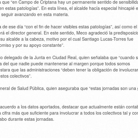
a que “en Campo de Criptana hay un permanente sentido de sensibilid
estas patologías”. En esta línea, el alcalde hacía especial hincapié e
a seguir avanzando en esta materia.
e ese día “con el fin de hacer visibles estas patologías”, así como el 
erá el director general. En este sentido, Meco agradeció la predisposici
su alcalde a la cabeza, motivo por el cual Santiago Lucas-Torres fue
miso y por su apoyo constante”.
io delegado de la Junta en Ciudad Real, quien señalaba que “cuando 
a del que nadie puede mantenerse al margen porque todos somos
stara que las administraciones “deben tener la obligación de involucra
stos colectivos”.
eneral de Salud Pública, quien aseguraba que “estas jornadas son una
 acuerdo a los datos aportados, destacar que actualmente están contab
a cifra más que suficiente para involucrar a todos los colectivos tal y c
 cabo durante estas jornadas.