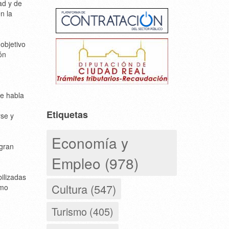
ad y de
n la
objetivo
ón
se habla
Etiquetas
rse y
Economía y
 gran
Empleo (978)
ilizadas
Cultura (547)
omo
Turismo (405)