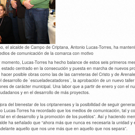
o, el alcalde de Campo de Criptana, Antonio Lucas-Torres, ha manten
medios de comunicación de la comarca con motivo
er momento, Lucas-Torres ha hecho balance de estos seis primeros me
a estado centrado en la consecución y puesta en marcha de nuevos pr
hacer posible obras como las de las carreteras del Cristo y de Arenale
 desarrollo de `escueladecatadores´, la aprobación de un nuevo taller
nes de carácter municipal. Una labor que a partir de enero y con el n
ciudadanos y en el desarrollo de más proyectos.
ora del bienestar de los criptanenses y la posibilidad de seguir gener
onio Lucas-Torres ha recordado que los medios de comunicación, tal y 
al en el desarrollo y la promoción de los pueblos”. Así y haciendo me
alcalde ha señalado que “ahora más que nunca es necesaria la unidad y 
delante aquello que nos une más que en aquello que nos separa”.