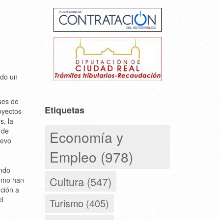
ido un
ses de
Etiquetas
oyectos
s, la
 de
Economía y
uevo
Empleo (978)
ando
Cultura (547)
como han
nción a
el
Turismo (405)