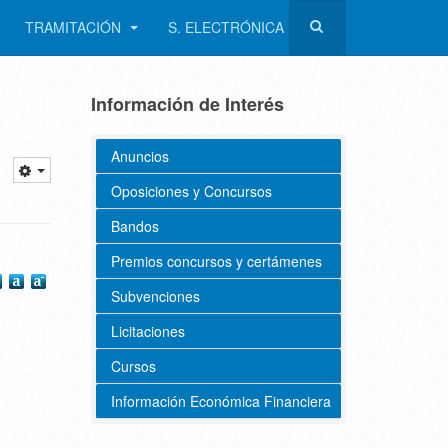
TRAMITACIÓN
S. ELECTRÓNICA
Información de Interés
Anuncios
Oposiciones y Concursos
Bandos
Premios concursos y certámenes
Subvenciones
Licitaciones
Cursos
Información Económica Financiera