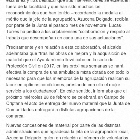
esta línea y tras destacar que sus intervenciones se extienden
fuera de la localidad y que han sido muchos los
reconocimientos que han tenido –recordando la medalla al
mérito que la jefe de la agrupación, Azucena Delgado, recibía
por parte de la Junta el pasado mes de noviembre- Lucas-
Torres ha pedido a los criptanenses “colaboración y respeto al
trabajo que desempeñan en cada una de sus actuaciones”.
Precisamente y en relación a esta colaboración, el alcalde
adelantaba que “tras las obras de mejora y la adquisición de
material que el Ayuntamiento llevó cabo en la sede de
Protección Civil en 2017, en las próximas semanas se hará
efectiva la compra de una ambulacia mixta dotada con todo lo
necesario para que los miembros de la agrupación realicen su
labor en óptimas condiciones, prestando con ello el mejor
servicio a los ciudadanos”. En este sentido, informaba que el
próximo miércoles 28 de febrero se celebrará en Campo de
Criptana el acto de entrega del nuevo material que la Junta de
Comunidades entregará a distintas agrupaciones de la
comarca.
Nuevas concesiones de material por parte de las distintas
administraciones que agradecía la jefa de la agrupación local,
Azucena Delgado, quien en relación al número de voluntarios