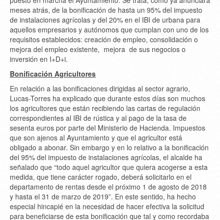
puesto en marcha el Ayuntamiento. Se trata, como ya anunciará
meses atrás, de la bonificación de hasta un 95% del impuesto
de instalaciones agrícolas y del 20% en el IBI de urbana para
aquellos empresarios y autónomos que cumplan con uno de los
requisitos establecidos: creación de empleo, consolidación o
mejora del empleo existente, mejora de sus negocios o
inversión en I+D+i.
Bonificación Agricultores
En relación a las bonificaciones dirigidas al sector agrario,
Lucas-Torres ha explicado que durante estos días son muchos
los agricultores que están recibiendo las cartas de regulación
correspondientes al IBI de rústica y al pago de la tasa de
sesenta euros por parte del Ministerio de Hacienda. Impuestos
que son ajenos al Ayuntamiento y que el agricultor está
obligado a abonar. Sin embargo y en lo relativo a la bonificación
del 95% del impuesto de instalaciones agrícolas, el alcalde ha
señalado que “todo aquel agricultor que quiera acogerse a esta
medida, que tiene carácter rogado, deberá solicitarlo en el
departamento de rentas desde el próximo 1 de agosto de 2018
y hasta el 31 de marzo de 2019”. En este sentido, ha hecho
especial hincapié en la necesidad de hacer efectiva la solicitud
para beneficiarse de esta bonificación que tal y como recordaba