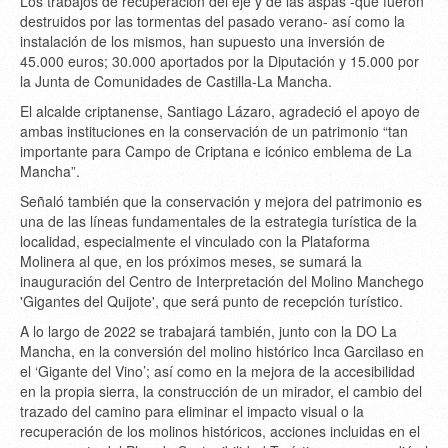
Los trabajos de recuperación del eje y de las aspas -que fueron
destruidos por las tormentas del pasado verano- así como la
instalación de los mismos, han supuesto una inversión de
45.000 euros; 30.000 aportados por la Diputación y 15.000 por
la Junta de Comunidades de Castilla-La Mancha.
El alcalde criptanense, Santiago Lázaro, agradeció el apoyo de
ambas instituciones en la conservación de un patrimonio “tan
importante para Campo de Criptana e icónico emblema de La
Mancha”.
Señaló también que la conservación y mejora del patrimonio es
una de las líneas fundamentales de la estrategia turística de la
localidad, especialmente el vinculado con la Plataforma
Molinera al que, en los próximos meses, se sumará la
inauguración del Centro de Interpretación del Molino Manchego
'Gigantes del Quijote', que será punto de recepción turístico.
A lo largo de 2022 se trabajará también, junto con la DO La
Mancha, en la conversión del molino histórico Inca Garcilaso en
el ‘Gigante del Vino’; así como en la mejora de la accesibilidad
en la propia sierra, la construcción de un mirador, el cambio del
trazado del camino para eliminar el impacto visual o la
recuperación de los molinos históricos, acciones incluidas en el