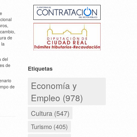
de
acional
uros,
 cambio,
ura de
 la
a del
les de
Etiquetas
enario
Economía y
Campo de
Empleo (978)
Cultura (547)
Turismo (405)