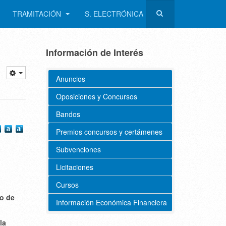
TRAMITACIÓN
S. ELECTRÓNICA
Información de Interés
Anuncios
Oposiciones y Concursos
Bandos
Premios concursos y certámenes
Subvenciones
Licitaciones
Cursos
po de
Información Económica Financiera
la