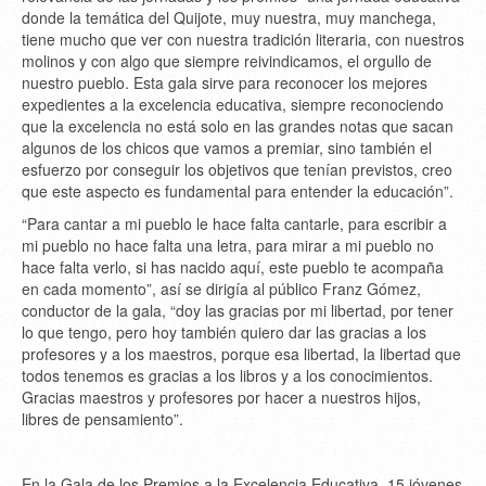
donde la temática del Quijote, muy nuestra, muy manchega,
tiene mucho que ver con nuestra tradición literaria, con nuestros
molinos y con algo que siempre reivindicamos, el orgullo de
nuestro pueblo. Esta gala sirve para reconocer los mejores
expedientes a la excelencia educativa, siempre reconociendo
que la excelencia no está solo en las grandes notas que sacan
algunos de los chicos que vamos a premiar, sino también el
esfuerzo por conseguir los objetivos que tenían previstos, creo
que este aspecto es fundamental para entender la educación”.
“Para cantar a mi pueblo le hace falta cantarle, para escribir a
mi pueblo no hace falta una letra, para mirar a mi pueblo no
hace falta verlo, si has nacido aquí, este pueblo te acompaña
en cada momento”, así se dirigía al público Franz Gómez,
conductor de la gala, “doy las gracias por mi libertad, por tener
lo que tengo, pero hoy también quiero dar las gracias a los
profesores y a los maestros, porque esa libertad, la libertad que
todos tenemos es gracias a los libros y a los conocimientos.
Gracias maestros y profesores por hacer a nuestros hijos,
libres de pensamiento”.
En la Gala de los Premios a la Excelencia Educativa, 15 jóvenes