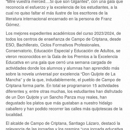
"Mire vuestra merced....Sí que son Gigantes", con una gala que
reconocía el esfuerzo y la excelencia de los estudiantes, a la
cual no quiso faltar el más ilustre de los escritores de la
literatura internacional encarnado en la persona de Franz
Gómez.
Los mejores expedientes académicos del curso 2023/2024, de
todos los centros de enseñanza de Campo de Criptana, desde
ESO, Bachillerato, Ciclos Formativos Profesionales,
Conservatorio, Educación Especial y Educación de Adultos, se
vieron reconocidos en la Gala de los Premios a la Excelencia
Educativa en una gala que cerró una semana cargada de
actividades donde los alumnos y alumnas han aprendido más
sobre la novela universal por excelencia “Don Quijote de La
Mancha” y de la que, indudablemente, el pueblo de Campo de
Criptana forma parte. En total se programaron 15 actividades
diferentes y, entre otras muchas, los estudiantes han disfrutado
de un Don Quijote y un Sancho Panza muy reales, han
degustado los platos que más gustaban a nuestro hidalgo
caballero y han podido recorrer las calles más quijotescas de la
localidad.
El alcalde de Campo de Criptana, Santiago Lázaro, destacó la
relevancia de las jornadas y los premios “una jornada educativa