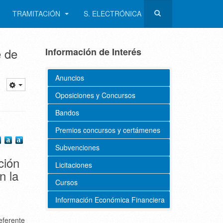
TRAMITACIÓN
S. ELECTRÓNICA
e de
Información de Interés
Anuncios
Oposiciones y Concursos
Bandos
Premios concursos y certámenes
Subvenciones
ción
Licitaciones
n la
Cursos
Información Económica Financiera
eferente