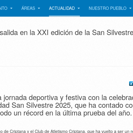
ENTO
ÁREAS
ACTUALIDAD
NUESTRO PUEBLO
salida en la XXI edición de la San Silvestr
jornada deportiva y festiva con la celebra
idad San Silvestre 2025, que ha contado co
todo un récord en la última prueba del año.
de Criptana y el Club de Atletismo Criptana, que ha vuelto a ser un r