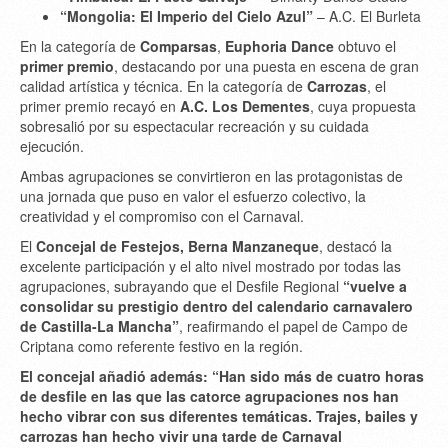
“Mongolia: El Imperio del Cielo Azul”
– A.C. El Burleta
En la categoría de
Comparsas
,
Euphoria Dance
obtuvo el
primer premio
, destacando por una puesta en escena de gran
calidad artística y técnica. En la categoría de
Carrozas
, el
primer premio recayó en
A.C. Los Dementes
, cuya propuesta
sobresalió por su espectacular recreación y su cuidada
ejecución.
Ambas agrupaciones se convirtieron en las protagonistas de
una jornada que puso en valor el esfuerzo colectivo, la
creatividad y el compromiso con el Carnaval.
El
Concejal de Festejos, Berna Manzaneque
, destacó la
excelente participación y el alto nivel mostrado por todas las
agrupaciones, subrayando que el Desfile Regional
“vuelve a
consolidar su prestigio dentro del calendario carnavalero
de Castilla-La Mancha”
, reafirmando el papel de Campo de
Criptana como referente festivo en la región.
El concejal añadió además: “Han sido más de cuatro horas
de desfile en las que las catorce agrupaciones nos han
hecho vibrar con sus diferentes temáticas. Trajes, bailes y
carrozas han hecho vivir una tarde de Carnaval