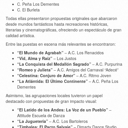
C. Peña Los Dementes
C. El Burleta
Todas ellas presentaron propuestas originales que abarcaron
desde mundos fantásticos hasta recreaciones históricas,
literarias y cinematográficas, ofreciendo un espectáculo de gran
calidad artística.
Entre las puestas en escena más relevantes se encontraron:
“El Mundo de Agrabah”
– A.C. Los Renacidos
“Vid, Alma y Raíz”
– Los Justos
“La Conquista del Medallón Sagrado”
– A.C. Purpurina
“Romeo y Julieta”
– A.C. Amigos del Carnaval “Adecé”
“Celestina: Conjuro de Amor”
– A.C. Ritmo Joven
“La Atlántida: El Último Continente”
– A.C. Peña Los
Dementes
Asimismo, las agrupaciones locales tuvieron un papel
destacado con propuestas de gran impacto visual:
“El Latido de los Andes: La Voz de un Pueblo”
–
Attitude Escuela de Danza
“La Juguetería”
– A.C. Los Bartoleros
“Timbalea: El Pacto Salvaje”
– Dimarty Dance Studio