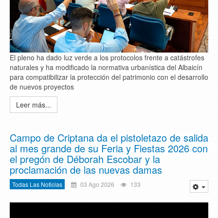
El pleno ha dado luz verde a los protocolos frente a catástrofes
naturales y ha modificado la normativa urbanística del Albaicín
para compatibilizar la protección del patrimonio con el desarrollo
de nuevos proyectos
Leer más...
Campo de Criptana da el pistoletazo de salida
al mes grande de su Feria y Fiestas 2026 con
el pregón de Déborah Escobar y la
proclamación de las nuevas damas
Todas Las Noticias
03 Ago 2026
133