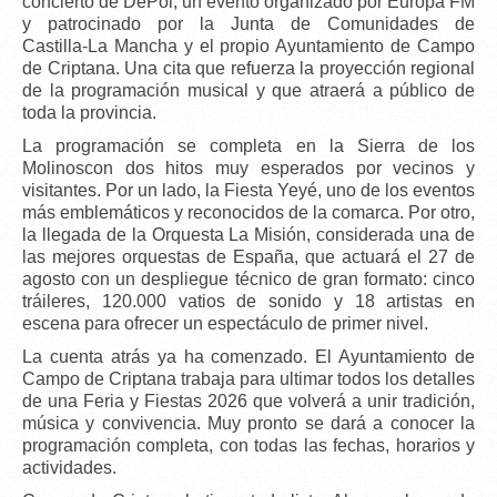
concierto de DePol
, un evento organizado por
Europa FM
y patrocinado por la
Junta de Comunidades de
Castilla‑La Mancha
y el propio Ayuntamiento de Campo
de Criptana. Una cita que refuerza la proyección regional
de la programación musical y que atraerá a público de
toda la provincia.
La programación se completa en la Sierra de los
Molinoscon dos hitos muy esperados por vecinos y
visitantes. Por un lado, la
Fiesta Yeyé
, uno de los eventos
más emblemáticos y reconocidos de la comarca. Por otro,
la llegada de la
Orquesta La Misión
, considerada una de
las mejores orquestas de España, que actuará el
27 de
agosto
con un despliegue técnico de gran formato:
cinco
tráileres
,
120.000 vatios de sonido
y
18 artistas en
escena
para ofrecer un espectáculo de primer nivel.
La
cuenta atrás ya ha comenzado
. El Ayuntamiento de
Campo de Criptana trabaja para ultimar todos los detalles
de una Feria y Fiestas 2026 que volverá a unir tradición,
música y convivencia.
Muy pronto se dará a conocer la
programación completa
, con todas las fechas, horarios y
actividades.