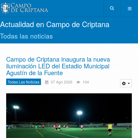
Actualidad en Campo de Criptana
Todas las noticias
Campo de Criptana inaugura la nueva
iluminación LED del Estadio Municipal
Agustín de la Fuente
Todas Las Noticias
07 Ago 2026
104