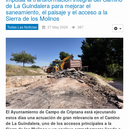
de La Guindalera para mejorar el
saneamiento, el paisaje y el acceso a la
Sierra de los Molinos
Todas Las Noticias
27 May 2026
387
El Ayuntamiento de Campo de Criptana está ejecutando
estos días una actuación de gran relevancia en el Camino
de La Guindalera, uno de los accesos principales a la
Sierra de los Molinos y un enclave estrechamente ligado a