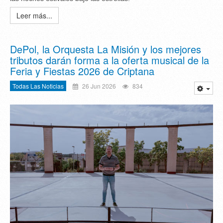
Leer más...
DePol, la Orquesta La Misión y los mejores
tributos darán forma a la oferta musical de la
Feria y Fiestas 2026 de Criptana
Todas Las Noticias
26 Jun 2026
834