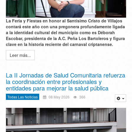
La Feria y Fiestas en honor al Santísimo Cristo de Villajos
contará este año con una pregonera profundamente ligada
a la identidad cultural del municipio como es
Déborah
Escobar
, presidenta de la A.C. Peña Los Bartoleros y figura
clave en la historia reciente del carnaval criptanense.
Leer más...
La II Jornadas de Salud Comunitaria refuerza
la coordinación entre profesionales y
entidades para mejorar la salud pública
Todas Las Noticias
08 May 2026
366