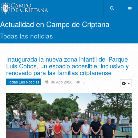
Actualidad en Campo de Criptana
Todas las noticias
Inaugurada la nueva zona infantil del Parque
Luis Cobos, un espacio accesible, inclusivo y
renovado para las familias criptanense
Todas Las Noticias
06 Ago 2026
5