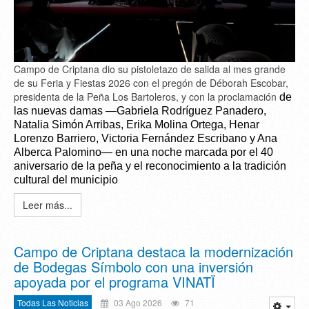
Campo de Criptana dio su pistoletazo de salida al mes grande
de su Feria y Fiestas 2026 con el pregón de Déborah Escobar,
presidenta de la Peña Los Bartoleros, y con la proclamación
de
las nuevas damas —Gabriela Rodríguez Panadero,
Natalia Simón Arribas, Erika Molina Ortega, Henar
Lorenzo Barriero, Victoria Fernández Escribano y Ana
Alberca Palomino— en una noche marcada por el 40
aniversario de la peña y el reconocimiento a la tradición
cultural del municipio
Leer más...
Campo de Criptana destaca la modernización
de Bodegas Símbolo con una inversión
apoyada por el programa VINATÏ
Todas Las Noticias
03 Ago 2026
71