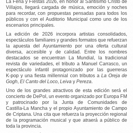
La
Feria y Fiestas 2026
, en honor al
Santísimo Cristo de
Villajos
, llegará cargada de música, emoción y noches
para recordar, con propuestas pensadas para todos los
públicos y con el
Auditorio Municipal
como uno de los
escenarios principales.
La edición de 2026 incorpora
artistas consolidados
,
espectáculos familiares y grandes formatos que refuerzan
la apuesta del Ayuntamiento por una oferta cultural
diversa, accesible y de calidad. Entre los nombres
destacados se encuentran
La Mundial
, la tradicional
revista de variedades
, el
tributo a Manuel Carrasco
, un
espectáculo infantil protagonizado por las
guerreras
K‑pop
y una
fiesta millennial
con tributos a
La Oreja de
Gogh
,
El Canto del Loco
,
Leiva
y
Pereza
.
Uno de los grandes atractivos de esta edición será el
concierto de DePol
, un evento organizado por
Europa FM
y patrocinado por la
Junta de Comunidades de
Castilla‑La Mancha
y el propio Ayuntamiento de Campo
de Criptana. Una cita que refuerza la proyección regional
de la programación musical y que atraerá a público de
toda la provincia.