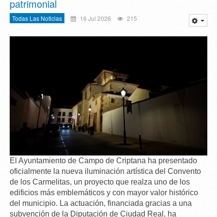
patrimonial
Todas Las Noticias
16 Jul 2026
215
El Ayuntamiento de Campo de Criptana ha presentado
oficialmente la
nueva iluminación artística del Convento
de los Carmelitas
, un proyecto que realza uno de los
edificios
más emblemáticos y con mayor valor histórico
del municipio. La actuación, financiada gracias a una
subvención de la Diputación de Ciudad Real, ha