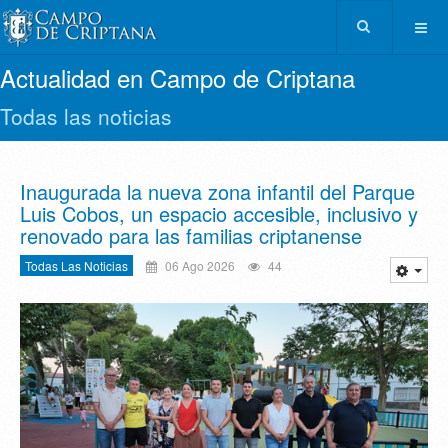
Actualidad en Campo de Criptana
Todas las noticias
Inaugurada la nueva zona infantil del Parque
Luis Cobos, un espacio accesible, inclusivo y
renovado para las familias criptanense
Todas Las Noticias
06 Ago 2026
44