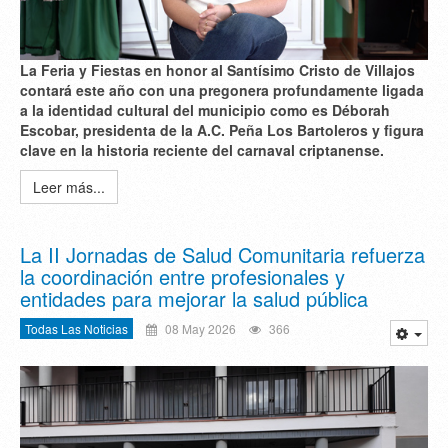
La Feria y Fiestas en honor al Santísimo Cristo de Villajos
contará este año con una pregonera profundamente ligada
a la identidad cultural del municipio como es
Déborah
Escobar
, presidenta de la A.C. Peña Los Bartoleros y figura
clave en la historia reciente del carnaval criptanense.
Leer más...
La II Jornadas de Salud Comunitaria refuerza
la coordinación entre profesionales y
entidades para mejorar la salud pública
Todas Las Noticias
08 May 2026
366