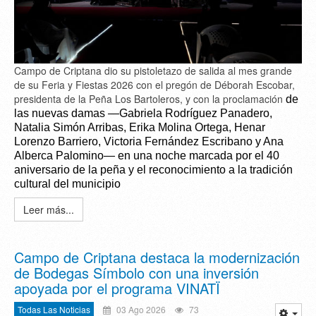
Campo de Criptana dio su pistoletazo de salida al mes grande
de su Feria y Fiestas 2026 con el pregón de Déborah Escobar,
presidenta de la Peña Los Bartoleros, y con la proclamación
de
las nuevas damas —Gabriela Rodríguez Panadero,
Natalia Simón Arribas, Erika Molina Ortega, Henar
Lorenzo Barriero, Victoria Fernández Escribano y Ana
Alberca Palomino— en una noche marcada por el 40
aniversario de la peña y el reconocimiento a la tradición
cultural del municipio
Leer más...
Campo de Criptana destaca la modernización
de Bodegas Símbolo con una inversión
apoyada por el programa VINATÏ
Todas Las Noticias
03 Ago 2026
73