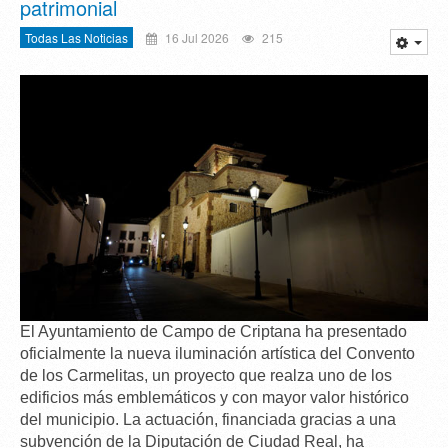
patrimonial
Todas Las Noticias
16 Jul 2026
215
El Ayuntamiento de Campo de Criptana ha presentado
oficialmente la
nueva iluminación artística del Convento
de los Carmelitas
, un proyecto que realza uno de los
edificios
más emblemáticos y con mayor valor histórico
del municipio. La actuación, financiada gracias a una
subvención de la Diputación de Ciudad Real, ha