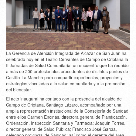
La
Gerencia de Atención Integrada de Alcázar de San Juan
ha
celebrado hoy en el
Teatro Cervantes de Campo de Criptana
la
II Jornadas de Salud Comunitaria
, un encuentro que ha reunido
a más de
200 profesionales
procedentes de distintos puntos de
Castilla-La Mancha
para compartir experiencias, proyectos y
estrategias vinculadas a la salud comunitaria y a la promoción
del bienestar.
El acto inaugural ha contado con la presencia del
alcalde de
Campo de Criptana, Santiago Lázaro
, acompañado por una
amplia representación institucional de la
Consejería de Sanidad
,
entre ellos
Carmen Encinas
, directora general de Planificación,
Ordenación, Inspección Sanitaria y Farmacia;
Joaquín Torres
,
director general de Salud Pública;
Francisco José García
,
delegado provincial de Sanidad; así como el gerente del área,