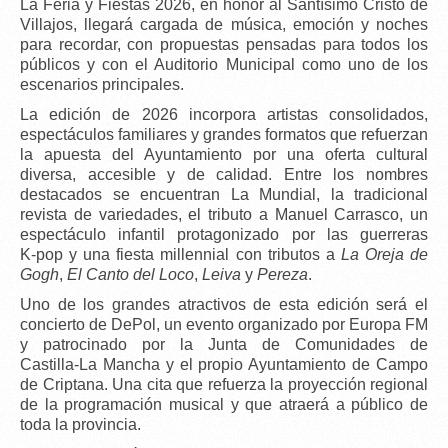
La
Feria y Fiestas 2026
, en honor al
Santísimo Cristo de
Villajos
, llegará cargada de música, emoción y noches
para recordar, con propuestas pensadas para todos los
públicos y con el
Auditorio Municipal
como uno de los
escenarios principales.
La edición de 2026 incorpora
artistas consolidados
,
espectáculos familiares y grandes formatos que refuerzan
la apuesta del Ayuntamiento por una oferta cultural
diversa, accesible y de calidad. Entre los nombres
destacados se encuentran
La Mundial
, la tradicional
revista de variedades
, el
tributo a Manuel Carrasco
, un
espectáculo infantil protagonizado por las
guerreras
K‑pop
y una
fiesta millennial
con tributos a
La Oreja de
Gogh
,
El Canto del Loco
,
Leiva
y
Pereza
.
Uno de los grandes atractivos de esta edición será el
concierto de DePol
, un evento organizado por
Europa FM
y patrocinado por la
Junta de Comunidades de
Castilla‑La Mancha
y el propio Ayuntamiento de Campo
de Criptana. Una cita que refuerza la proyección regional
de la programación musical y que atraerá a público de
toda la provincia.