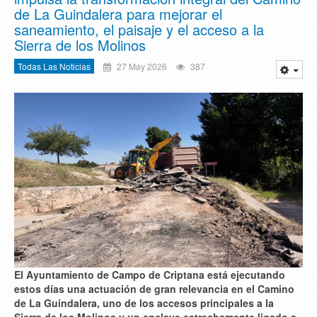
de La Guindalera para mejorar el
saneamiento, el paisaje y el acceso a la
Sierra de los Molinos
Todas Las Noticias
27 May 2026
387
El Ayuntamiento de Campo de Criptana está ejecutando
estos días una actuación de gran relevancia en el Camino
de La Guindalera, uno de los accesos principales a la
Sierra de los Molinos y un enclave estrechamente ligado a