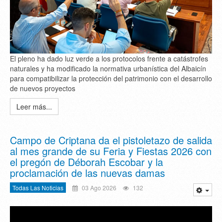
El pleno ha dado luz verde a los protocolos frente a catástrofes
naturales y ha modificado la normativa urbanística del Albaicín
para compatibilizar la protección del patrimonio con el desarrollo
de nuevos proyectos
Leer más...
Campo de Criptana da el pistoletazo de salida
al mes grande de su Feria y Fiestas 2026 con
el pregón de Déborah Escobar y la
proclamación de las nuevas damas
Todas Las Noticias
03 Ago 2026
132