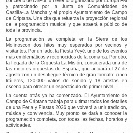
concierto de DePol
, un evento organizado por
Europa FM
y patrocinado por la
Junta de Comunidades de
Castilla‑La Mancha
y el propio Ayuntamiento de Campo
de Criptana. Una cita que refuerza la proyección regional
de la programación musical y que atraerá a público de
toda la provincia.
La programación se completa en la Sierra de los
Molinoscon dos hitos muy esperados por vecinos y
visitantes. Por un lado, la
Fiesta Yeyé
, uno de los eventos
más emblemáticos y reconocidos de la comarca. Por otro,
la llegada de la
Orquesta La Misión
, considerada una de
las mejores orquestas de España, que actuará el
27 de
agosto
con un despliegue técnico de gran formato:
cinco
tráileres
,
120.000 vatios de sonido
y
18 artistas en
escena
para ofrecer un espectáculo de primer nivel.
La
cuenta atrás ya ha comenzado
. El Ayuntamiento de
Campo de Criptana trabaja para ultimar todos los detalles
de una Feria y Fiestas 2026 que volverá a unir tradición,
música y convivencia.
Muy pronto se dará a conocer la
programación completa
, con todas las fechas, horarios y
actividades.