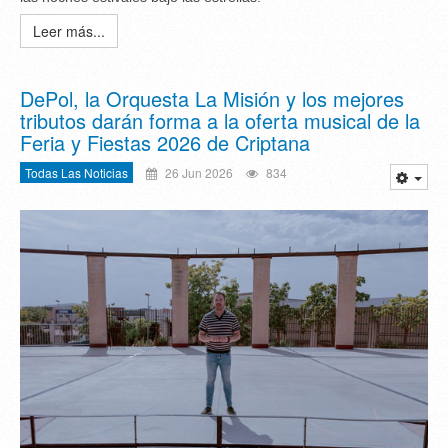
Leer más...
DePol, la Orquesta La Misión y los mejores
tributos darán forma a la oferta musical de la
Feria y Fiestas 2026 de Criptana
Todas Las Noticias
26 Jun 2026
834