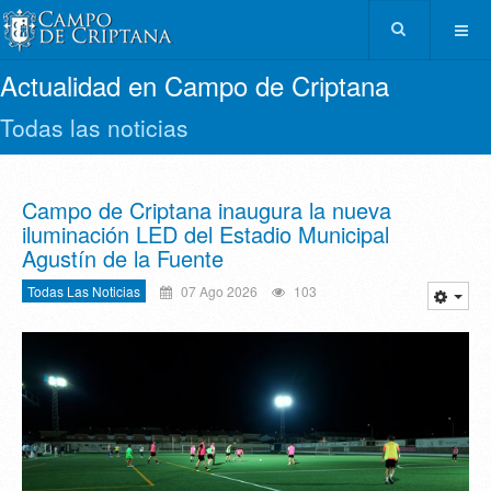
Actualidad en Campo de Criptana
Todas las noticias
Campo de Criptana inaugura la nueva
iluminación LED del Estadio Municipal
Agustín de la Fuente
Todas Las Noticias
07 Ago 2026
103