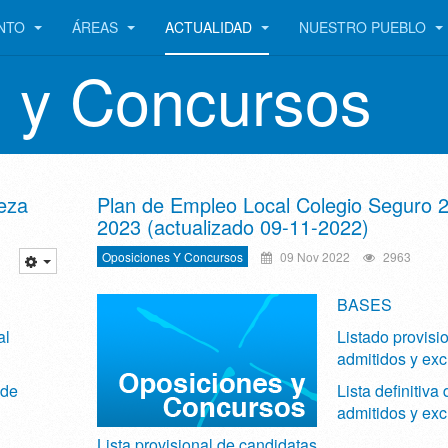
ENTO
ÁREAS
ACTUALIDAD
NUESTRO PUEBLO
 y Concursos
eza
Plan de Empleo Local Colegio Seguro 
2023 (actualizado 09-11-2022)
Oposiciones Y Concursos
09 Nov 2022
2963
BASES
al
Listado provisi
admitidos y exc
 de
Lista definitiva 
admitidos y exc
Lista provisional de candidatas