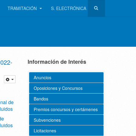
TRAMITACIÓN
S. ELECTRÓNICA
2022-
Información de Interés
Anuncios
Oposiciones y Concursos
Bandos
onal de
luidos
Premios concursos y certámenes
de
Subvenciones
luidos
Licitaciones