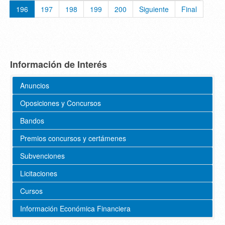
196
197
198
199
200
Siguiente
Final
Información de Interés
Anuncios
Oposiciones y Concursos
Bandos
Premios concursos y certámenes
Subvenciones
Licitaciones
Cursos
Información Económica Financiera