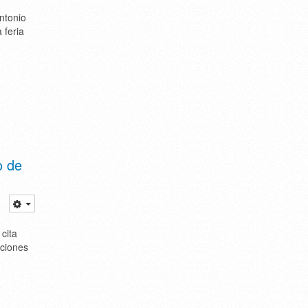
ntonio
 feria
o de
cita
aciones