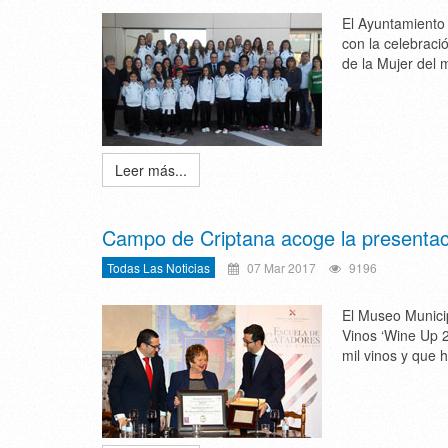
El Ayuntamiento
con la celebraci
de la Mujer del m
Leer más...
Campo de Criptana acoge la presentaci
Todas Las Noticias
07 Mar 2017
9196
El Museo Municip
Vinos ‘Wine Up 2
mil vinos y que 