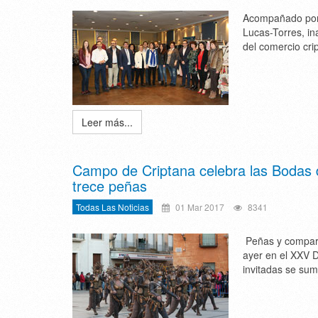
Acompañado por 
Lucas-Torres, i
del comercio cr
Leer más...
Campo de Criptana celebra las Bodas d
trece peñas
Todas Las Noticias
01 Mar 2017
8341
Peñas y compars
ayer en el XXV 
invitadas se sum