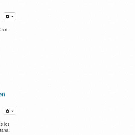
ba el
en
de los
tana,