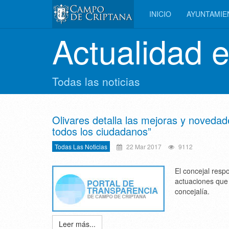
INICIO
AYUNTAMI
Actualidad 
Todas las noticias
Olivares detalla las mejoras y novedad
todos los ciudadanos”
Todas Las Noticias
22 Mar 2017
9112
El concejal resp
actuaciones que
concejalía.
Leer más...