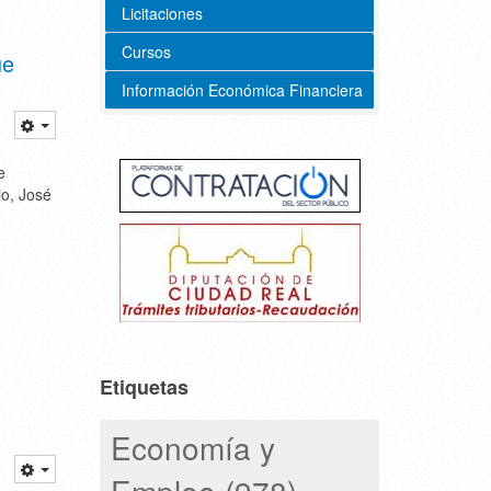
Licitaciones
Cursos
ue
Información Económica Financiera
e
io, José
Etiquetas
Economía y
Empleo (978)