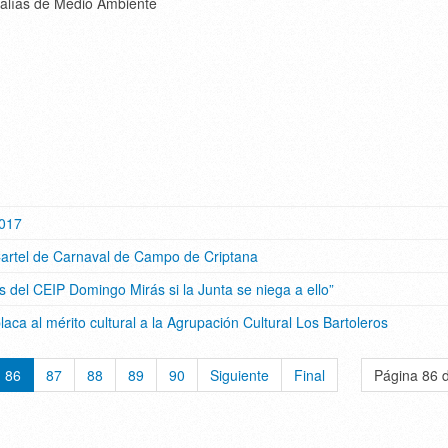
jalías de Medio Ambiente
2017
Cartel de Carnaval de Campo de Criptana
s del CEIP Domingo Mirás si la Junta se niega a ello”
aca al mérito cultural a la Agrupación Cultural Los Bartoleros
86
87
88
89
90
Siguiente
Final
Página 86 