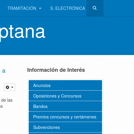
TRAMITACIÓN
S. ELECTRÓNICA
ptana
o a
Información de Interés
Anuncios
Oposiciones y Concursos
 de las
ta
Bandos
Premios concursos y certámenes
Subvenciones