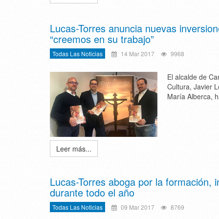
Lucas-Torres anuncia nuevas inversio
“creemos en su trabajo”
Todas Las Noticias
14 Mar 2017
9968
El alcalde de C
Cultura, Javier 
María Alberca, 
Leer más...
Lucas-Torres aboga por la formación, i
durante todo el año
Todas Las Noticias
09 Mar 2017
8769