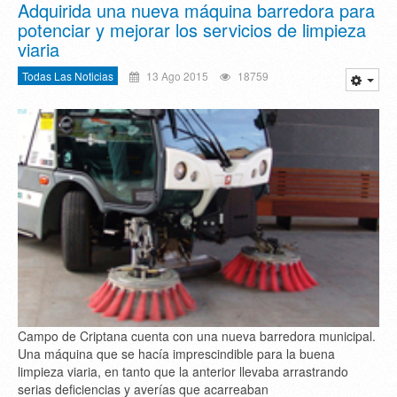
Adquirida una nueva máquina barredora para
potenciar y mejorar los servicios de limpieza
viaria
Todas Las Noticias
13 Ago 2015
18759
Campo de Criptana cuenta con una nueva barredora municipal.
Una máquina que se hacía imprescindible para la buena
limpieza viaria, en tanto que la anterior llevaba arrastrando
serias deficiencias y averías que acarreaban