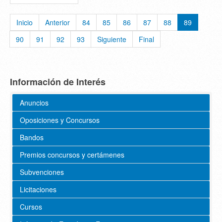
Inicio
Anterior
84
85
86
87
88
89
90
91
92
93
Siguiente
Final
Información de Interés
Anuncios
Oposiciones y Concursos
Bandos
Premios concursos y certámenes
Subvenciones
Licitaciones
Cursos