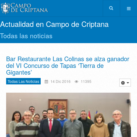
Actualidad en Campo de Criptana
Todas las noticias
Bar Restaurante Las Colinas se alza ganador
del VI Concurso de Tapas ‘Tierra de
Gigantes’
Todas Las Noticias
14 Dic 2016
11395