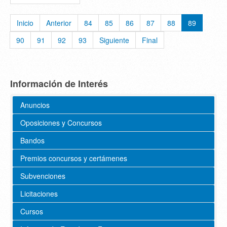
Inicio
Anterior
84
85
86
87
88
89
90
91
92
93
Siguiente
Final
Información de Interés
Anuncios
Oposiciones y Concursos
Bandos
Premios concursos y certámenes
Subvenciones
Licitaciones
Cursos