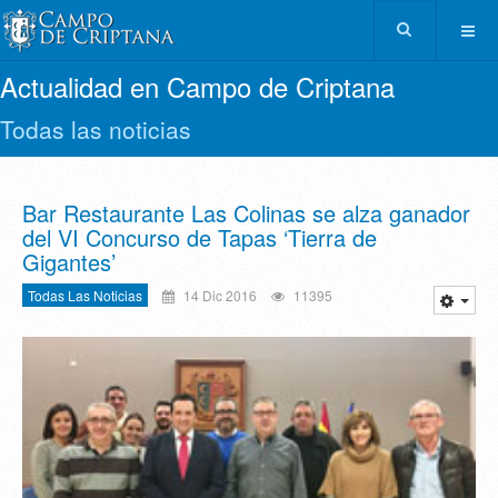
Actualidad en Campo de Criptana
Todas las noticias
Bar Restaurante Las Colinas se alza ganador
del VI Concurso de Tapas ‘Tierra de
Gigantes’
Todas Las Noticias
14 Dic 2016
11395