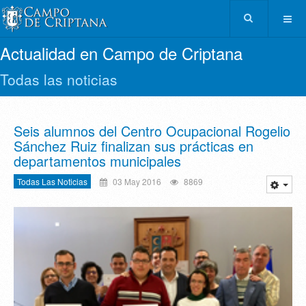
Actualidad en Campo de Criptana
Todas las noticias
Seis alumnos del Centro Ocupacional Rogelio
Sánchez Ruiz finalizan sus prácticas en
departamentos municipales
Todas Las Noticias
03 May 2016
8869