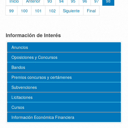
Inicio
Anterior
93
94
95
96
97
98
99
100
101
102
Siguiente
Final
Información de Interés
Anuncios
Oposiciones y Concursos
Bandos
Premios concursos y certámenes
Subvenciones
Licitaciones
Cursos
Información Económica Financiera