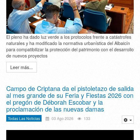
El pleno ha dado luz verde a los protocolos frente a catástrofes
naturales y ha modificado la normativa urbanística del Albaicín
para compatibilizar la protección del patrimonio con el desarrollo
de nuevos proyectos
Leer más...
Campo de Criptana da el pistoletazo de salida
al mes grande de su Feria y Fiestas 2026 con
el pregón de Déborah Escobar y la
proclamación de las nuevas damas
Todas Las Noticias
03 Ago 2026
133