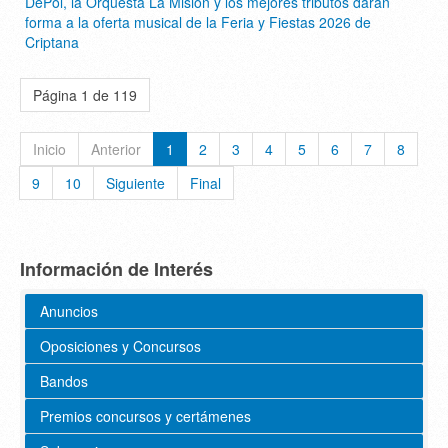
DePol, la Orquesta La Misión y los mejores tributos darán
forma a la oferta musical de la Feria y Fiestas 2026 de
Criptana
Página 1 de 119
Inicio
Anterior
1
2
3
4
5
6
7
8
9
10
Siguiente
Final
Información de Interés
Anuncios
Oposiciones y Concursos
Bandos
Premios concursos y certámenes