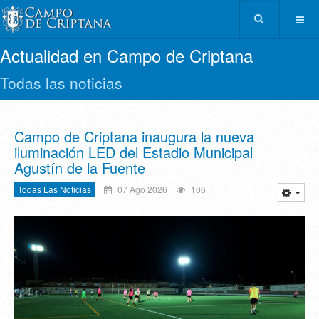
Actualidad en Campo de Criptana
Todas las noticias
Campo de Criptana inaugura la nueva
iluminación LED del Estadio Municipal
Agustín de la Fuente
Todas Las Noticias
07 Ago 2026
106