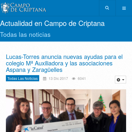
Actualidad en Campo de Criptana
Todas las noticias
Lucas-Torres anuncia nuevas ayudas para el
colegio Mª Auxiliadora y las asociaciones
Aspana y Zaragüelles
Todas Las Noticias
13 Dic 2017
6041