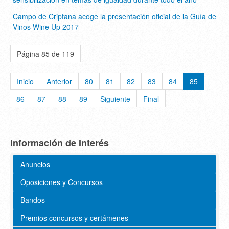
Campo de Criptana acoge la presentación oficial de la Guía de
Vinos Wine Up 2017
Página 85 de 119
Inicio
Anterior
80
81
82
83
84
85
86
87
88
89
Siguiente
Final
Información de Interés
Anuncios
Oposiciones y Concursos
Bandos
Premios concursos y certámenes