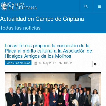
Actualidad en Campo de Criptana
Todas las noticias
Lucas-Torres propone la concesión de la
Placa al mérito cultural a la Asociación de
Hidalgos Amigos de los Molinos
Todas Las Noticias
02 May 2017
10862