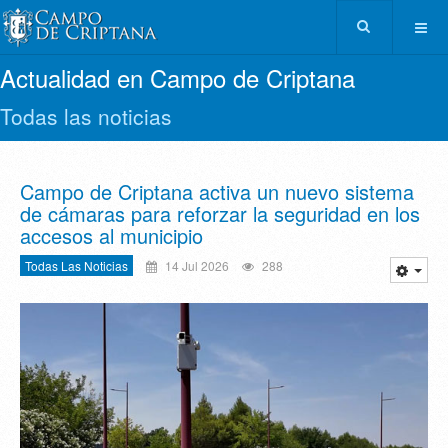
Actualidad en Campo de Criptana
Todas las noticias
Campo de Criptana activa un nuevo sistema
de cámaras para reforzar la seguridad en los
accesos al municipio
Todas Las Noticias
14 Jul 2026
288