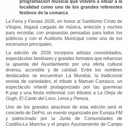
programación musical que volverá a situar a la
localidad como uno de los grandes referentes
festivos de la comarca
La
Feria y Fiestas 2026
, en honor al
Santísimo Cristo de
Villajos
, llegará cargada de música, emoción y noches
para recordar, con propuestas pensadas para todos los
públicos y con el
Auditorio Municipal
como uno de los
escenarios principales.
La edición de 2026 incorpora
artistas consolidados
,
espectáculos familiares y grandes formatos que refuerzan
la apuesta del Ayuntamiento por una oferta cultural
diversa, accesible y de calidad. Entre los nombres
destacados se encuentran
La Mundial
, la tradicional
revista de variedades
, el
tributo a Manuel Carrasco
, un
espectáculo infantil protagonizado por las
guerreras
K‑pop
y una
fiesta millennial
con tributos a
La Oreja de
Gogh
,
El Canto del Loco
,
Leiva
y
Pereza
.
Uno de los grandes atractivos de esta edición será el
concierto de DePol
, un evento organizado por
Europa FM
y patrocinado por la
Junta de Comunidades de
Castilla‑La Mancha
y el propio Ayuntamiento de Campo