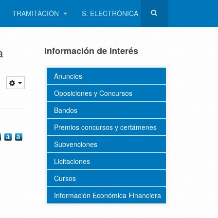
TRAMITACIÓN
S. ELECTRÓNICA
a
Información de Interés
Anuncios
Oposiciones y Concursos
Bandos
Premios concursos y certámenes
Subvenciones
Licitaciones
Cursos
Información Económica Financiera