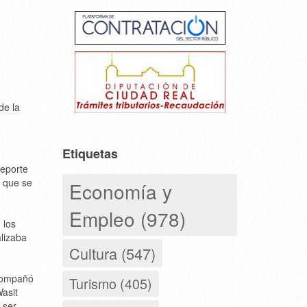
de la
Etiquetas
deporte
l que se
Economía y
Empleo (978)
 los
lizaba
Cultura (547)
acompañó
Turismo (405)
asit
 ser