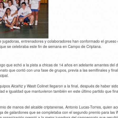
e jugadoras, entrenadores y colaboradores han conformado el grueso 
no que se celebraba este fin de semana en Campo de Criptana.
iego que echó a la pista a chicas de 14 años en adelante amantes del 
nato que contó con una fase de grupos, previa a las semifinales y fina
cipal.
quipos Alcañiz y Wasit Colinet llegaron a la final, después de haber sido
ad e igualdad que mantuvieron también en este último partido que fina
remio de manos del alcalde criptanense, Antonio Lucas-Torres, quien 
ega de galardones que se completaba con el segundo premio para las W
 la organización premió a la mejor jugadora del campeonato que resultó