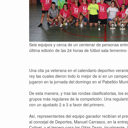
Seis equipos y cerca de un centenar de personas entr
última edición de las 24 horas de fútbol sala femeni
Una cita ya veterana en el calendario deportivo veran
rey las cuales dieron todo lo mejor de sí en un campeo
jugaron en la jornada del domingo en el Pabellón Muni
De esta manera, y tras las rondas clasificatorias, los e
grupos más regulares de la competición. Una regularid
con un ajustado 2 a 3 a favor del primero.
Así, representantes del equipo ganador recibían el p
al concejal de Deportes, Manuel Carrasco, en la entr
Colinet, y el tercero para las Gitas Team. Igualmente,