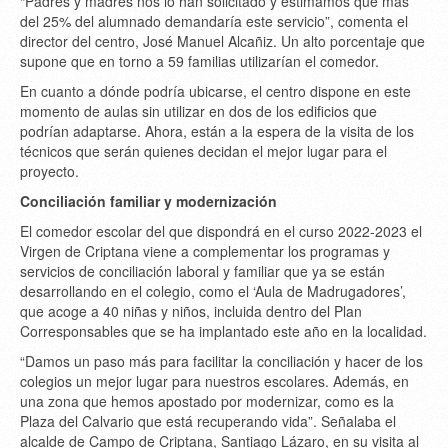
“Padres y madres nos lo han solicitado y estimamos que más
del 25% del alumnado demandaría este servicio”, comenta el
director del centro, José Manuel Alcañiz. Un alto porcentaje que
supone que en torno a 59 familias utilizarían el comedor.
En cuanto a dónde podría ubicarse, el centro dispone en este
momento de aulas sin utilizar en dos de los edificios que
podrían adaptarse. Ahora, están a la espera de la visita de los
técnicos que serán quienes decidan el mejor lugar para el
proyecto.
Conciliación familiar y modernización
El comedor escolar del que dispondrá en el curso 2022-2023 el
Virgen de Criptana viene a complementar los programas y
servicios de conciliación laboral y familiar que ya se están
desarrollando en el colegio, como el ‘Aula de Madrugadores’,
que acoge a 40 niñas y niños, incluida dentro del Plan
Corresponsables que se ha implantado este año en la localidad.
“Damos un paso más para facilitar la conciliación y hacer de los
colegios un mejor lugar para nuestros escolares. Además, en
una zona que hemos apostado por modernizar, como es la
Plaza del Calvario que está recuperando vida”. Señalaba el
alcalde de Campo de Criptana, Santiago Lázaro, en su visita al