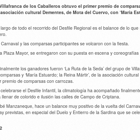
Villafranca de los Caballeros obtuvo el primer premio de compars
 asociación cultural Dementes, de Mota del Cuervo, con ‘María Es
argo de todo el recorrido del Desfile Regional es el balance de lo que 
ero.
Carnaval y las comparsas participantes se volcaron con la fiesta.
 la Plaza Mayor, se entregaron con su puesta en escena y coreografías
 Finalmente los ganadores fueron ‘La Ruta de la Seda’ del grupo de Vill
mparsas y ‘María Estuardo; la Reina Mártir’, de la asociación cultural
r premio de comparsas con carrozas.
elebrarse el Desfile Infantil, la climatología ha acompañado finalment
a llenar de colorido e ilusión las calles de Campo de Criptana.
abé Manzaneque, hace un balance muy positivo de la vuelta del Carnav
ay previstas, en especial del Duelo y Entierro de la Sardina que se cele
2