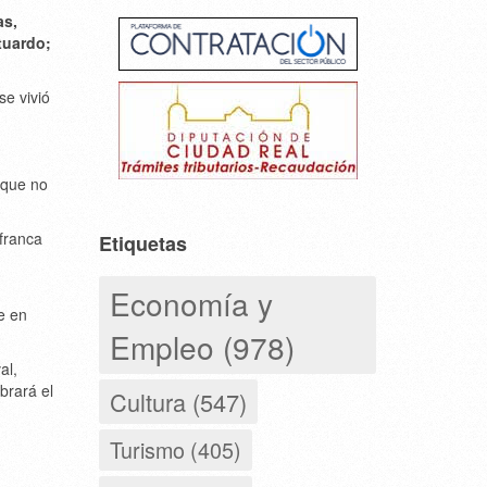
as,
tuardo;
se vivió
 que no
afranca
Etiquetas
Economía y
e en
Empleo (978)
al,
brará el
Cultura (547)
Turismo (405)