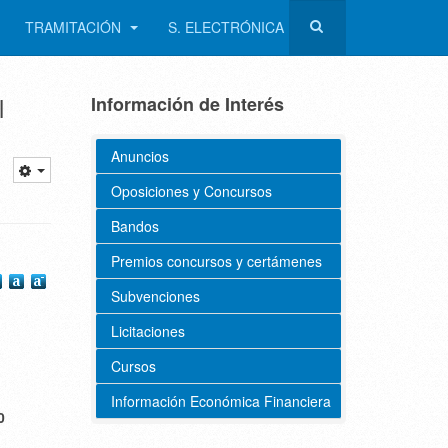
TRAMITACIÓN
S. ELECTRÓNICA
l
Información de Interés
Anuncios
Oposiciones y Concursos
Bandos
Premios concursos y certámenes
Subvenciones
Licitaciones
Cursos
Información Económica Financiera
0