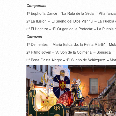
Comparsas
1º Euphoria Dance – 'La Ruta de la Seda' – Villafranca
2º La Ilusión – 'El Sueño del Dios Vishnu' – La Puebla
3º El Hechizo – 'El Origen de la Profecía' – La Puebla
Carrozas
1º Dementes – 'María Estuardo; la Reina Mártir' – Mot
2º Ritmo Joven – 'Al Son de la Colmena' – Sonseca
3º Peña Fiesta Alegre – 'El Sueño de Velázquez' – Mo