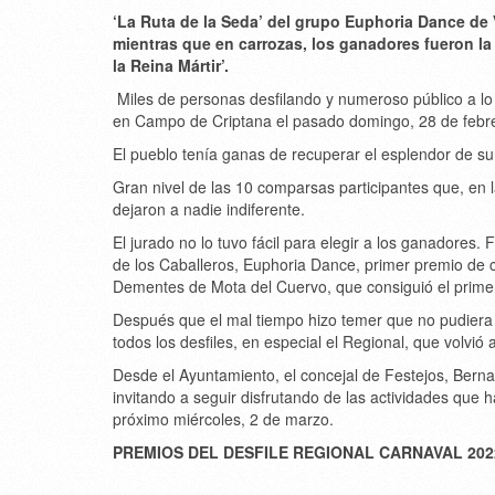
‘La Ruta de la Seda’ del grupo Euphoria Dance de 
mientras que en carrozas, los ganadores fueron la
la Reina Mártir’.
Miles de personas desfilando y numeroso público a lo l
en Campo de Criptana el pasado domingo, 28 de febr
El pueblo tenía ganas de recuperar el esplendor de su 
Gran nivel de las 10 comparsas participantes que, en
dejaron a nadie indiferente.
El jurado no lo tuvo fácil para elegir a los ganadores.
de los Caballeros, Euphoria Dance, primer premio de co
Dementes de Mota del Cuervo, que consiguió el prime
Después que el mal tiempo hizo temer que no pudiera c
todos los desfiles, en especial el Regional, que volvió 
Desde el Ayuntamiento, el concejal de Festejos, Bern
invitando a seguir disfrutando de las actividades que h
próximo miércoles, 2 de marzo.
PREMIOS DEL DESFILE REGIONAL CARNAVAL 202