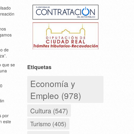
ulsado
creación
amos
ngamos
po de
za”.
o que se
Etiquetas
 una
Economía y
20
Empleo (978)
tán
Cultura (547)
s por
n este
Turismo (405)