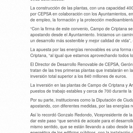
La construcción de las plantas, con una capacidad 40
por CEPSA en colaboración con los Ayuntamientos, en u
de empleo, la formación y la protección medioambienta
“Con la firma de este convenio, Campo de Criptana se
apostando desde el Ayuntamiento. Iniciamos un camin
un desarrollo más sostenible y mejor calidad de vida”,
La apuesta por las energías renovables es una forma 
Criptana, “al igual que estamos aprovechando todos l
El Director de Desarrollo Renovable de CEPSA, Geróni
tratan de las tres primeras plantas que instalarán en l
inversión total superior a los 840 millones de euros.
La inversión en las plantas de Campo de Criptana y A
puestos de trabajo estables y cerca de 700 durante la 
Por su parte, instituciones como la Diputación de Ci
apostando, con diferentes medidas, por las energías re
Así lo recordó Gonzalo Redondo, Vicepresidente de la
dar este paso “que servirá de acicate para el desarro
mismo sentido, que se están llevando a cabo desde la i
energética de los edificios públicos, con la instalació