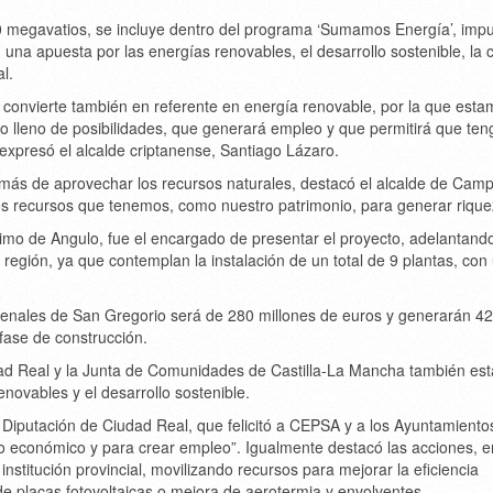
0 megavatios, se incluye dentro del programa ‘Sumamos Energía’, imp
na apuesta por las energías renovables, el desarrollo sostenible, la 
l.
 convierte también en referente en energía renovable, por la que est
o lleno de posibilidades, que generará empleo y que permitirá que te
 expresó el alcalde criptanense, Santiago Lázaro.
más de aprovechar los recursos naturales, destacó el alcalde de Cam
os recursos que tenemos, como nuestro patrimonio, para generar rique
mo de Angulo, fue el encargado de presentar el proyecto, adelantand
a región, ya que contemplan la instalación de un total de 9 plantas, con
renales de San Gregorio será de 280 millones de euros y generarán 4
fase de construcción.
udad Real y la Junta de Comunidades de Castilla-La Mancha también es
novables y el desarrollo sostenible.
 Diputación de Ciudad Real, que felicitó a CEPSA y a los Ayuntamiento
llo económico y para crear empleo”. Igualmente destacó las acciones, e
nstitución provincial, movilizando recursos para mejorar la eficiencia
n de placas fotovoltaicas o mejora de aerotermia y envolventes.