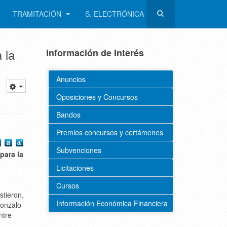
TRAMITACIÓN
S. ELECTRÓNICA
 la
Información de Interés
Anuncios
Oposiciones y Concursos
Bandos
Premios concursos y certámenes
Subvenciones
para la
Licitaciones
Cursos
stieron,
Información Económica Financiera
Gonzalo
ntre